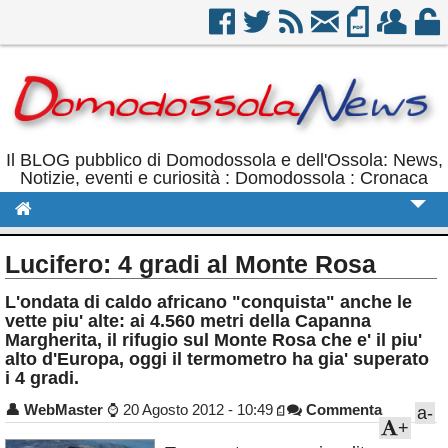
Il BLOG pubblico di Domodossola e dell'Ossola: News,
Notizie, eventi e curiosità : Domodossola : Cronaca
Cronaca
Lucifero: 4 gradi al Monte Rosa
Politica
L'ondata di caldo africano "conquista" anche le
vette piu' alte: ai 4.560 metri della Capanna
Sport
Margherita, il rifugio sul Monte Rosa che e' il piu'
alto d'Europa, oggi il termometro ha gia' superato
Eventi
i 4 gradi.
Rubriche
👤
WebMaster
⌚
20 Agosto 2012 - 10:49
Commenta
a-
+
Calendario