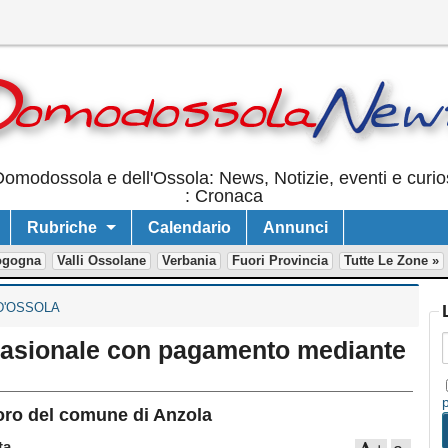
omodossola e dell'Ossola: News, Notizie, eventi e curio
: Cronaca
Rubriche
Calendario
Annunci
ogogna
Valli Ossolane
Verbania
Fuori Provincia
Tutte Le Zone »
D'OSSOLA
ccasionale con pagamento mediante
oro del comune di Anzola
ta