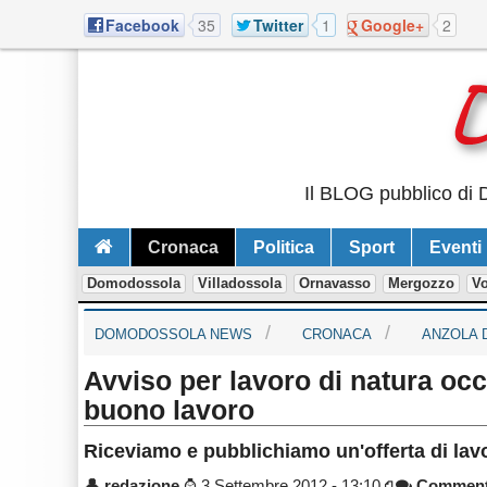
Facebook
35
Twitter
1
Google+
2
Il BLOG pubblico di D
Cronaca
Politica
Sport
Eventi
Domodossola
Villadossola
Ornavasso
Mergozzo
V
DOMODOSSOLA NEWS
CRONACA
ANZOLA 
Avviso per lavoro di natura o
buono lavoro
Riceviamo e pubblichiamo un'offerta di lav
👤
redazione
⌚
3 Settembre 2012 - 13:10
Commen