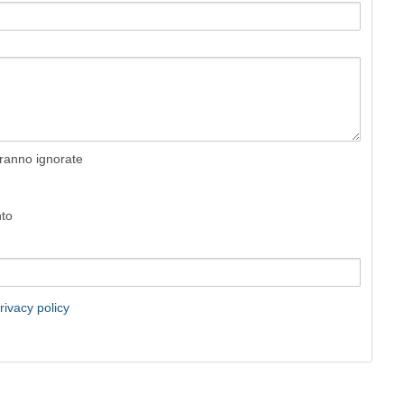
rranno ignorate
nto
rivacy policy