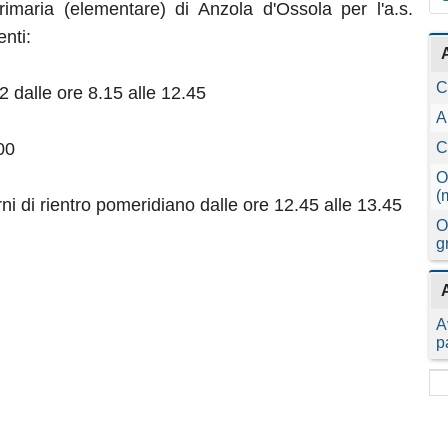
rimaria (elementare) di Anzola d'Ossola per l'a.s.
nti:
C
 dalle ore 8.15 alle 12.45
A
00
C
O
(
ni di rientro pomeridiano dalle ore 12.45 alle 13.45
O
g
A
p