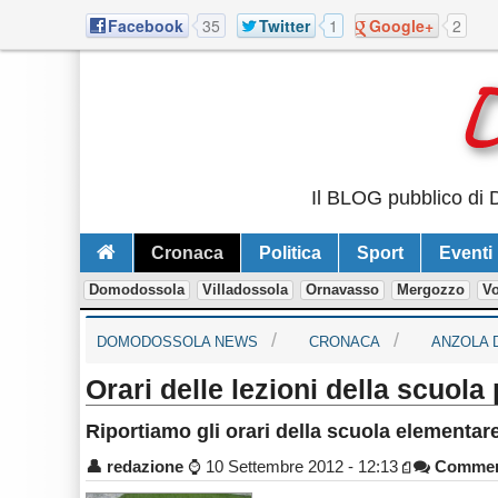
Facebook
35
Twitter
1
Google+
2
Il BLOG pubblico di D
Cronaca
Politica
Sport
Eventi
Domodossola
Villadossola
Ornavasso
Mergozzo
V
DOMODOSSOLA NEWS
CRONACA
ANZOLA 
Orari delle lezioni della scuol
Riportiamo gli orari della scuola elementar
👤
redazione
⌚
10 Settembre 2012 - 12:13
Commen