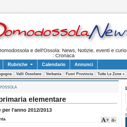
omodossola e dell'Ossola: News, Notizie, eventi e curio
: Cronaca
Rubriche
Calendario
Annunci
ogogna
Valli Ossolane
Verbania
Fuori Provincia
Tutte Le Zone »
D'OSSOLA
a primaria elementare
e per l'anno 2012/2013
ta
+
a-