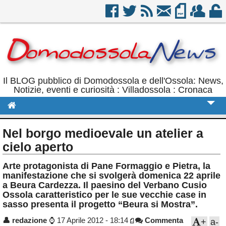
Il BLOG pubblico di Domodossola e dell'Ossola: News,
Notizie, eventi e curiosità : Villadossola : Cronaca
Cronaca
Nel borgo medioevale un atelier a
Politica
cielo aperto
Sport
Arte protagonista di Pane Formaggio e Pietra, la
manifestazione che si svolgerà domenica 22 aprile
Eventi
a Beura Cardezza. Il paesino del Verbano Cusio
Ossola caratteristico per le sue vecchie case in
Rubriche
sasso presenta il progetto “Beura si Mostra”.
Calendario
👤
redazione
⌚
17 Aprile 2012 - 18:14
Commenta
+
a-