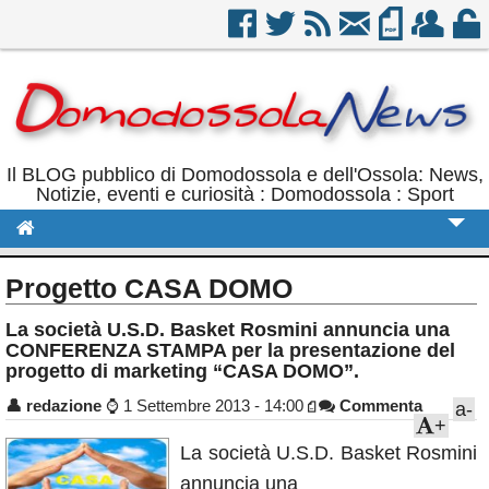
Il BLOG pubblico di Domodossola e dell'Ossola: News,
Notizie, eventi e curiosità : Domodossola : Sport
Cronaca
Progetto CASA DOMO
Politica
La società U.S.D. Basket Rosmini annuncia una
CONFERENZA STAMPA per la presentazione del
Sport
progetto di marketing “CASA DOMO”.
Eventi
👤
redazione
⌚
1 Settembre 2013 - 14:00
Commenta
a-
+
Rubriche
La società U.S.D. Basket Rosmini
Calendario
annuncia una