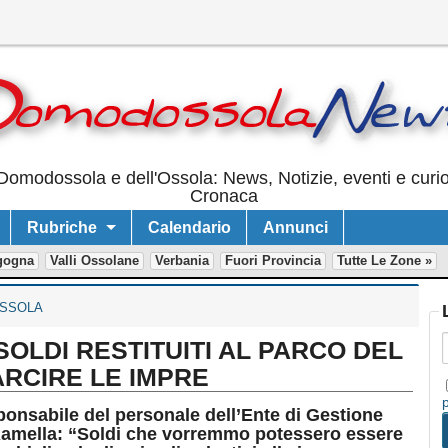
Domodossola e dell'Ossola: News, Notizie, eventi e curi
Cronaca
Rubriche
Calendario
Annunci
gogna
Valli Ossolane
Verbania
Fuori Provincia
Tutte Le Zone »
SSOLA
SOLDI RESTITUITI AL PARCO DEL
ARCIRE LE IMPRE
esponsabile del personale dell’Ente di Gestione
 Ramella: “Soldi che vorremmo potessero essere