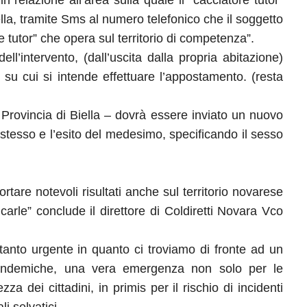
 relazione all’area sulla quale il “cacciatore tutor”
iella, tramite Sms al numero telefonico che il soggetto
 tutor” che opera sul territorio di competenza”.
ell’intervento, (dall’uscita dalla propria abitazione)
 su cui si intende effettuare l’appostamento. (resta
a Provincia di Biella – dovrà essere inviato un nuovo
 stesso e l’esito del medesimo, specificando il sesso
tare notevoli risultati anche sul territorio novarese
carle” conclude il direttore di Coldiretti Novara Vco
tanto urgente in quanto ci troviamo di fronte ad un
endemiche, una vera emergenza non solo per le
a dei cittadini, in primis per il rischio di incidenti