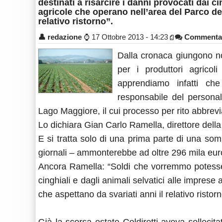
destinati a risarcire i danni provocati dai ci
agricole che operano nell’area del Parco del
relativo ristorno”.
👤
redazione
⌚
17 Ottobre 2013 - 14:23
Commenta
Dalla cronaca giungono not
per i produttori agrico
apprendiamo infatti che
responsabile del personal
Lago Maggiore, il cui processo per rito abbrevi
Lo dichiara Gian Carlo Ramella, direttore della 
E si tratta solo di una prima parte di una s
giornali – ammonterebbe ad oltre 296 mila eur
Ancora Ramella: “Soldi che vorremmo potessero
cinghiali e dagli animali selvatici alle imprese
che aspettano da svariati anni il relativo ristorn