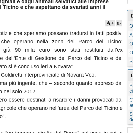
nghiali e dagli animali selvatici alle imprese
 Ticino e che aspettano da svariati anni il
+
a-
O
izie che speriamo possano tradursi in fatti positivi
A
li che operano nella zona del Parco del Ticino:
O
 già 90 mila euro sono stati restituiti dall’ex
O
e dell’Ente di Gestione del Parco del Ticino e del
S
ato si è concluso ieri a Novara”.
Coldiretti interprovinciale di Novara Vco.
omma più ingente, che – secondo quanto appreso dai
B
o nel solo 2012.
c
 essere destinati a risarcire i danni provocati dai
C
a
 agricole che operano nell’area del Parco del Ticino e
S
o”.
d