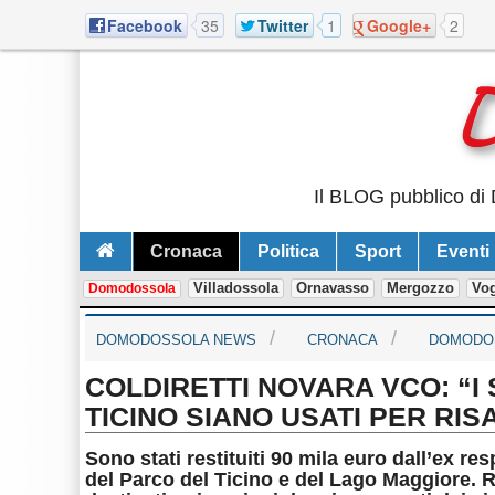
Facebook
35
Twitter
1
Google+
2
Il BLOG pubblico di 
Cronaca
Politica
Sport
Eventi
Villadossola
Ornavasso
Mergozzo
Vo
Domodossola
DOMODOSSOLA NEWS
CRONACA
DOMODO
COLDIRETTI NOVARA VCO: “I 
TICINO SIANO USATI PER RIS
Sono stati restituiti 90 mila euro dall’ex r
del Parco del Ticino e del Lago Maggiore.