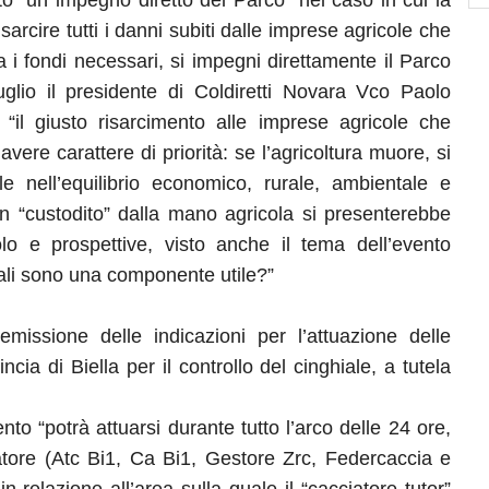
ato “un impegno diretto del Parco” nel caso in cui la
cire tutti i danni subiti dalle imprese agricole che
i fondi necessari, si impegni direttamente il Parco
glio il presidente di Coldiretti Novara Vco Paolo
i “il giusto risarcimento alle imprese agricole che
 avere carattere di priorità: se l’agricoltura muore, si
nell’equilibrio economico, rurale, ambientale e
 “custodito” dalla mano agricola si presenterebbe
o e prospettive, visto anche il tema dell’evento
ali sono una componente utile?”
emissione delle indicazioni per l’attuazione delle
ncia di Biella per il controllo del cinghiale, a tutela
nto “potrà attuarsi durante tutto l’arco delle 24 ore,
tore (Atc Bi1, Ca Bi1, Gestore Zrc, Federcaccia e