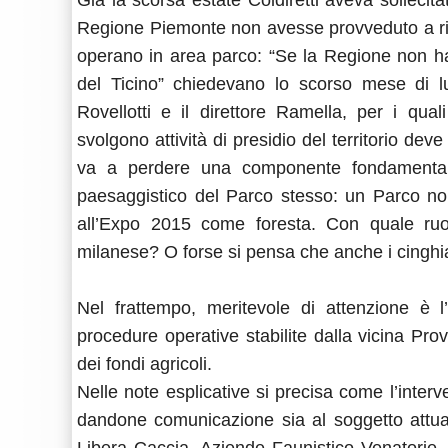
Già la scorsa estate Coldiretti aveva sollecit
Regione Piemonte non avesse provveduto a risar
operano in area parco: “Se la Regione non ha 
del Ticino” chiedevano lo scorso mese di lu
Rovellotti e il direttore Ramella, per i qual
svolgono attività di presidio del territorio deve
va a perdere una componente fondamentale 
paesaggistico del Parco stesso: un Parco non
all’Expo 2015 come foresta. Con quale ruol
milanese? O forse si pensa che anche i cinghi
Nel frattempo, meritevole di attenzione è l’
procedure operative stabilite dalla vicina Provi
dei fondi agricoli.
Nelle note esplicative si precisa come l’interve
dandone comunicazione sia al soggetto attua