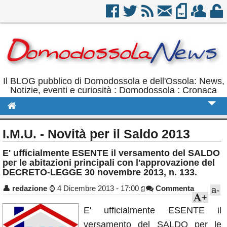
Il BLOG pubblico di Domodossola e dell'Ossola: News,
Notizie, eventi e curiosità : Domodossola : Cronaca
Cronaca
I.M.U. - Novità per il Saldo 2013
Politica
E' ufficialmente ESENTE il versamento del SALDO
per le abitazioni principali con l'approvazione del
Sport
DECRETO-LEGGE 30 novembre 2013, n. 133.
Eventi
👤
redazione
⌚
4 Dicembre 2013 - 17:00
Commenta
a-
+
Rubriche
E' ufficialmente ESENTE il
Calendario
versamento del SALDO per le