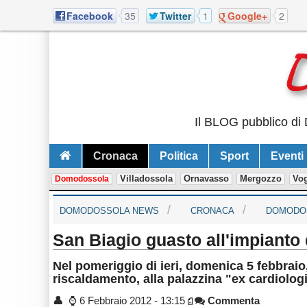
Facebook
35
Twitter
1
Google+
2
Il BLOG pubblico di 
Cronaca
Politica
Sport
Eventi
Villadossola
Ornavasso
Mergozzo
Vo
Domodossola
DOMODOSSOLA NEWS
CRONACA
DOMODO
San Biagio guasto all'impianto
Nel pomeriggio di ieri, domenica 5 febbraio,
riscaldamento, alla palazzina "ex cardiolo
👤
⌚
6 Febbraio 2012 - 13:15
Commenta