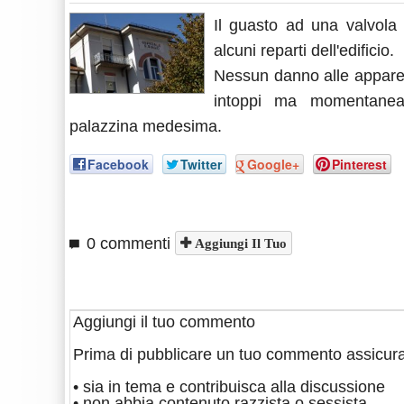
Il guasto ad una valvola 
alcuni reparti dell'edificio.
Nessun danno alle apparecc
intoppi ma momentaneam
palazzina medesima.
Facebook
Twitter
Google+
Pinterest
0 commenti
Aggiungi Il Tuo
Aggiungi il tuo commento
Prima di pubblicare un tuo commento assicura
• sia in tema e contribuisca alla discussione
• non abbia contenuto razzista o sessista