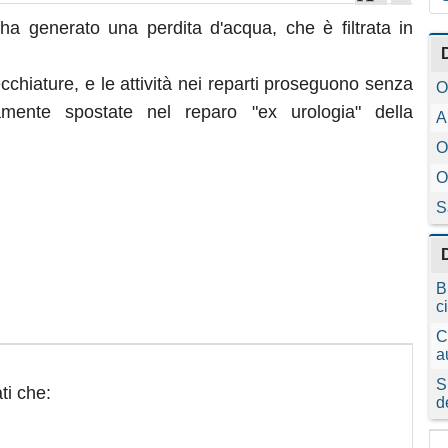
ha generato una perdita d'acqua, che è filtrata in
hiature, e le attività nei reparti proseguono senza
O
ente spostate nel reparo "ex urologia" della
A
O
O
S
B
c
C
a
S
ti che:
d