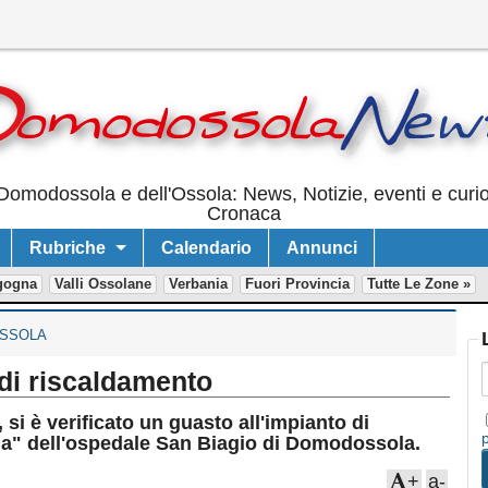
Domodossola e dell'Ossola: News, Notizie, eventi e curi
Cronaca
Rubriche
Calendario
Annunci
gogna
Valli Ossolane
Verbania
Fuori Provincia
Tutte Le Zone »
SSOLA
 di riscaldamento
 si è verificato un guasto all'impianto di
gia" dell'ospedale San Biagio di Domodossola.
+
a-