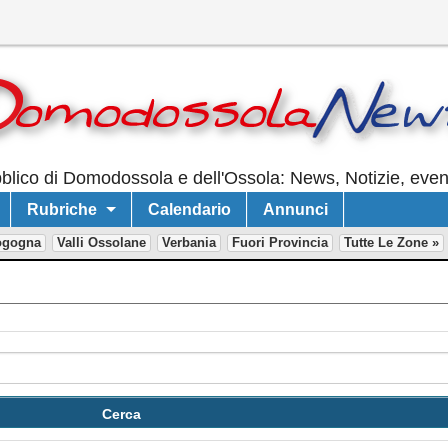
lico di Domodossola e dell'Ossola: News, Notizie, event
Rubriche
Calendario
Annunci
ogogna
Valli Ossolane
Verbania
Fuori Provincia
Tutte Le Zone »