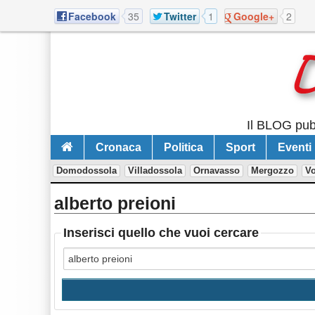
Facebook
35
Twitter
1
Google+
2
Il BLOG pubb
Cronaca
Politica
Sport
Eventi
Domodossola
Villadossola
Ornavasso
Mergozzo
V
alberto preioni
Inserisci quello che vuoi cercare