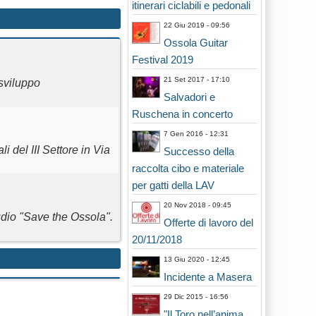
itinerari ciclabili e pedonali
22 Giu 2019 - 09:56
Ossola Guitar
Festival 2019
21 Set 2017 - 17:10
 sviluppo
Salvadori e
Ruschena in concerto
7 Gen 2016 - 12:31
 del III Settore in Via
Successo della
raccolta cibo e materiale
per gatti della LAV
20 Nov 2018 - 09:45
dio "Save the Ossola".
Offerte di lavoro del
20/11/2018
13 Giu 2020 - 12:45
Incidente a Masera
29 Dic 2015 - 16:56
"Il Toro nell’anima.