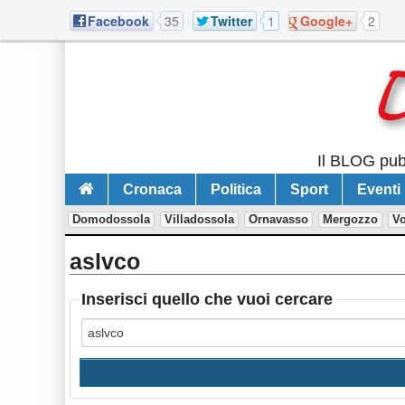
Facebook
35
Twitter
1
Google+
2
Il BLOG pubb
Cronaca
Politica
Sport
Eventi
Domodossola
Villadossola
Ornavasso
Mergozzo
V
aslvco
Inserisci quello che vuoi cercare