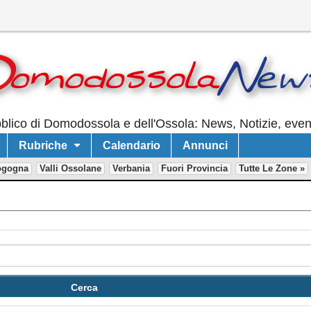
lico di Domodossola e dell'Ossola: News, Notizie, event
Rubriche
Calendario
Annunci
ogogna
Valli Ossolane
Verbania
Fuori Provincia
Tutte Le Zone »