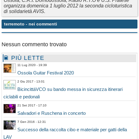
Ossola, C.R.I. Domodossola, Radio R.T.O e U.S. Pratese
organizza domenica 1 luglio 2012 la seconda cicloturistica
di solidarietà AVIS.
terremoto
- nei commenti
Nessun commento trovato
PIÙ LETTE
11 Lug 2020 - 19:39
Ossola Guitar Festival 2020
2 Giu 2017 - 13:01
BicincittàVCO su bando messa in sicurezza itinerari
ciclabili e pedonali
21 Set 2017 - 17:10
Salvadori e Ruschena in concerto
7 Gen 2016 - 12:31
Successo della raccolta cibo e materiale per gatti della
LAV