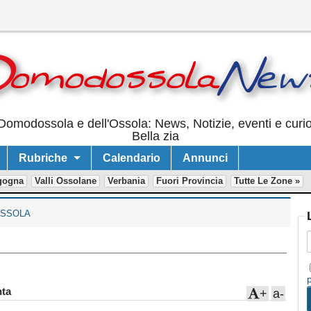
Domodossola e dell'Ossola: News, Notizie, eventi e curi
Bella zia
Rubriche
Calendario
Annunci
gogna
Valli Ossolane
Verbania
Fuori Provincia
Tutte Le Zone »
SSOLA
ta
+
a-