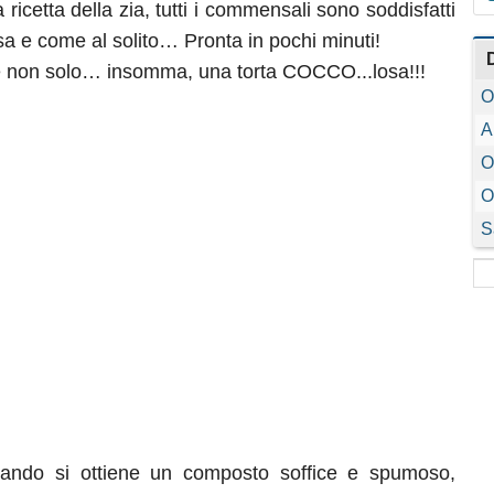
icetta della zia, tutti i commensali sono soddisfatti
osa e come al solito… Pronta in pochi minuti!
 e non solo… insomma, una torta COCCO...losa!!!
O
A
O
O
S
ando si ottiene un composto soffice e spumoso,