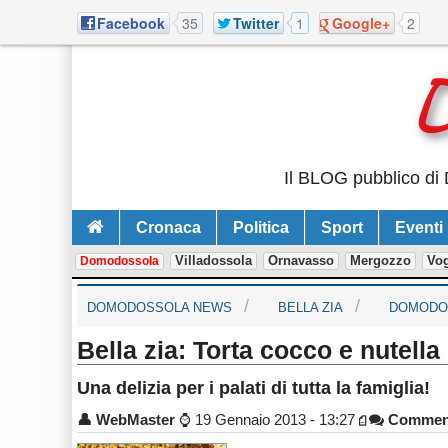
Facebook
35
Twitter
1
Google+
2
Il BLOG pubblico di 
Cronaca
Politica
Sport
Eventi
Villadossola
Ornavasso
Mergozzo
Vo
Domodossola
DOMODOSSOLA NEWS
BELLA ZIA
DOMODO
Bella zia: Torta cocco e nutella
Una delizia per i palati di tutta la famiglia!
👤
WebMaster
⌚
19 Gennaio 2013 - 13:27
Commen