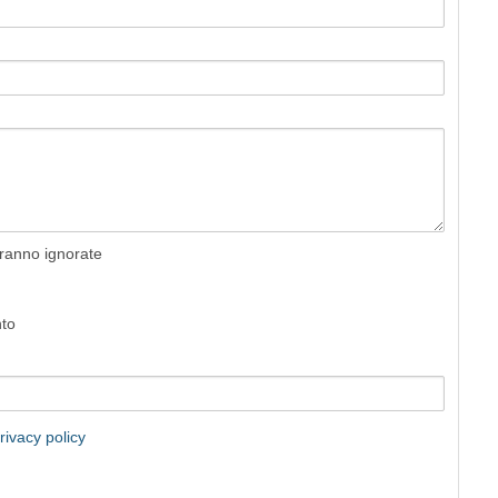
rranno ignorate
nto
rivacy policy