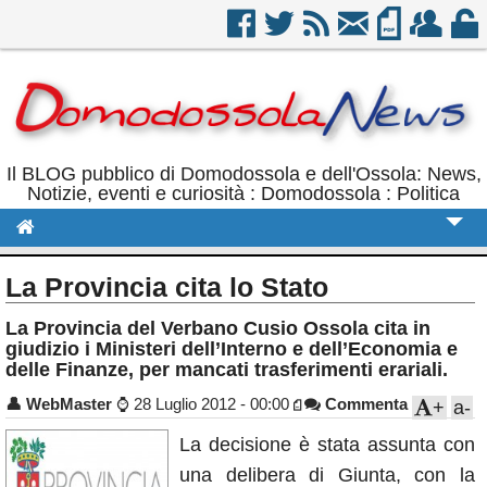
Il BLOG pubblico di Domodossola e dell'Ossola: News,
Notizie, eventi e curiosità : Domodossola : Politica
Cronaca
La Provincia cita lo Stato
Politica
La Provincia del Verbano Cusio Ossola cita in
giudizio i Ministeri dell’Interno e dell’Economia e
Sport
delle Finanze, per mancati trasferimenti erariali.
Eventi
👤
WebMaster
⌚
28 Luglio 2012 - 00:00
Commenta
+
a-
Rubriche
La decisione è stata assunta con
Calendario
una delibera di Giunta, con la