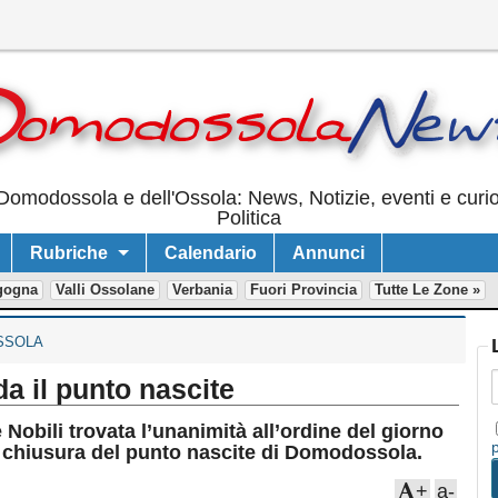
Domodossola e dell'Ossola: News, Notizie, eventi e curi
Politica
Rubriche
Calendario
Annunci
gogna
Valli Ossolane
Verbania
Fuori Provincia
Tutte Le Zone »
SSOLA
a il punto nascite
bili trovata l’unanimità all’ordine del giorno
ta chiusura del punto nascite di Domodossola.
+
a-