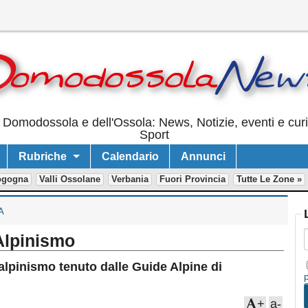
 Domodossola e dell'Ossola: News, Notizie, eventi e cur
Sport
Rubriche
Calendario
Annunci
ogogna
Valli Ossolane
Verbania
Fuori Provincia
Tutte Le Zone »
A
-Alpinismo
alpinismo tenuto dalle Guide Alpine di
+
a-