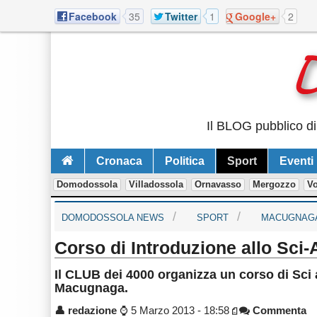
Facebook
35
Twitter
1
Google+
2
Il BLOG pubblico di
Cronaca
Politica
Sport
Eventi
Domodossola
Villadossola
Ornavasso
Mergozzo
V
DOMODOSSOLA NEWS
SPORT
MACUGNAG
Corso di Introduzione allo Sci
Il CLUB dei 4000 organizza un corso di Sci 
Macugnaga.
👤
redazione
⌚
5 Marzo 2013 - 18:58
Commenta