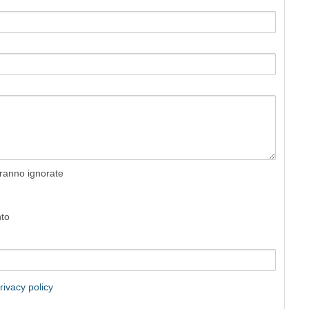
rranno ignorate
nto
rivacy policy