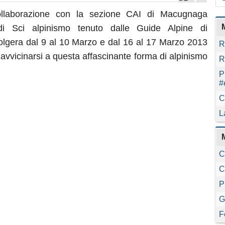
llaborazione con la sezione CAI di Macugnaga
i Sci alpinismo tenuto dalle Guide Alpine di
olgera dal 9 al 10 Marzo e dal 16 al 17 Marzo 2013
R
 avvicinarsi a questa affascinante forma di alpinismo
R
P
#
C
L
C
C
P
G
F