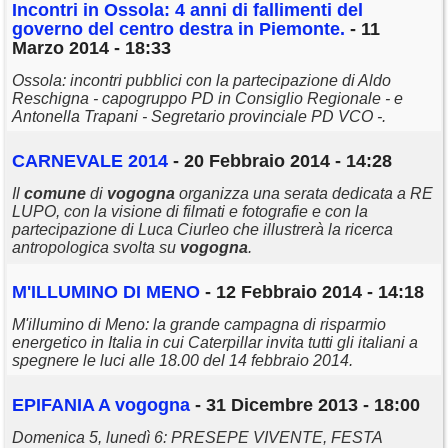
Incontri in Ossola: 4 anni di fallimenti del
governo del centro destra in Piemonte.
- 11
Marzo 2014 - 18:33
Ossola: incontri pubblici con la partecipazione di Aldo
Reschigna - capogruppo PD in Consiglio Regionale - e
Antonella Trapani - Segretario provinciale PD VCO -.
CARNEVALE 2014
- 20 Febbraio 2014 - 14:28
Il
comune
di
vogogna
organizza una serata dedicata a RE
LUPO, con la visione di filmati e fotografie e con la
partecipazione di Luca Ciurleo che illustrerà la ricerca
antropologica svolta su
vogogna
.
M'ILLUMINO DI MENO
- 12 Febbraio 2014 - 14:18
M'illumino di Meno: la grande campagna di risparmio
energetico in Italia in cui Caterpillar invita tutti gli italiani a
spegnere le luci alle 18.00 del 14 febbraio 2014.
EPIFANIA A
vogogna
- 31 Dicembre 2013 - 18:00
Domenica 5, lunedì 6: PRESEPE VIVENTE, FESTA