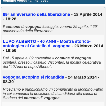
comune vogogna
- nei post
Annunci
69° anniversario della liberazione
- 18 Aprile 2014
- 18:28
Il
comune
di
vogogna
festeggia, venerdì 25 aprile, il 69°
anniversario della liberazione.
LUPO ALBERTO - 40 ANNI - Mostra storico-
antologica al Castello di
vogogna
- 26 Marzo 2014
- 18:56
Dal 15 aprile al 02 novembre il
comune
di
vogogna
ospiterà, presso il castello Visconteo, la mostra celebrativa
dei "40 Anni di Lupo Alberto".
vogogna
Iacopino si ricandida
- 24 Marzo 2014 -
08:30
Riceviamo e pubblichiamo un comunicato di Iacopino Fabio
in cui comunica la decisione di ricandidarsi alla carica di
Sindaco del
comune
di
vogogna
.