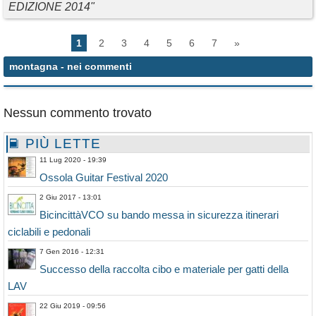
EDIZIONE 2014"
1
2
3
4
5
6
7
»
montagna
- nei commenti
Nessun commento trovato
PIÙ LETTE
11 Lug 2020 - 19:39
Ossola Guitar Festival 2020
2 Giu 2017 - 13:01
BicincittàVCO su bando messa in sicurezza itinerari
ciclabili e pedonali
7 Gen 2016 - 12:31
Successo della raccolta cibo e materiale per gatti della
LAV
22 Giu 2019 - 09:56