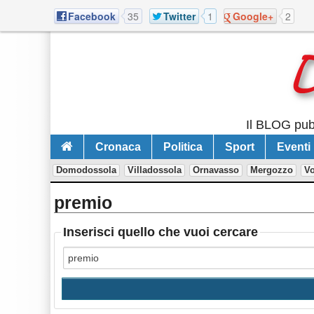
Facebook
35
Twitter
1
Google+
2
Il BLOG pubb
Cronaca
Politica
Sport
Eventi
Domodossola
Villadossola
Ornavasso
Mergozzo
V
premio
Inserisci quello che vuoi cercare