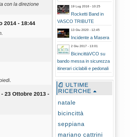
a con la direzione
19 Lug 2016 - 10:25
Rocketti Band in
VASCO TRIBUTE
o 2014 - 18:44
13 Giu 2020 - 12:45
n.
Incidente a Masera
2 Giu 2017 - 13:01
BicincittàVCO su
bando messa in sicurezza
itinerari ciclabili e pedonali
piedi.
ULTIME
RICERCHE
- 23 Ottobre 2013 -
natale
bicincittà
seppiana
mariano cattrini