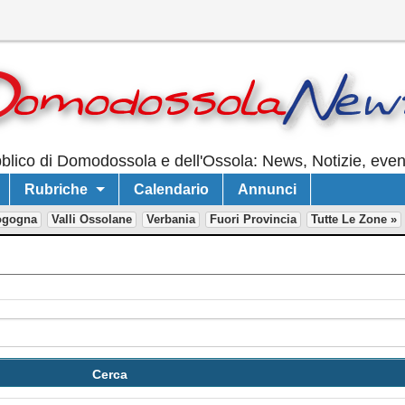
lico di Domodossola e dell'Ossola: News, Notizie, event
Rubriche
Calendario
Annunci
ogogna
Valli Ossolane
Verbania
Fuori Provincia
Tutte Le Zone »