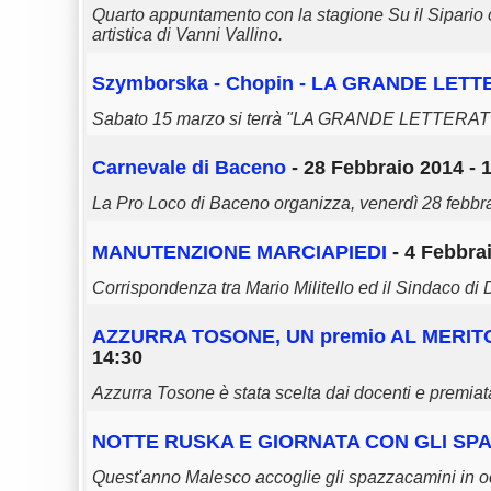
Quarto appuntamento con la stagione Su il Sipario o
artistica di Vanni Vallino.
Szymborska - Chopin - LA GRANDE LE
Sabato 15 marzo si terrà "LA GRANDE LETTER
Carnevale di Baceno
- 28 Febbraio 2014 - 
La Pro Loco di Baceno organizza, venerdì 28 febbr
MANUTENZIONE MARCIAPIEDI
- 4 Febbrai
Corrispondenza tra Mario Militello ed il Sindaco di
AZZURRA TOSONE, UN
premio
AL MERIT
14:30
Azzurra Tosone è stata scelta dai docenti e premiata
NOTTE RUSKA E GIORNATA CON GLI SP
Quest'anno Malesco accoglie gli spazzacamini in o