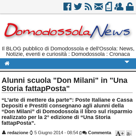
Il BLOG pubblico di Domodossola e dell'Ossola: News,
Notizie, eventi e curiosità : Domodossola : Cronaca
Cronaca
Alunni scuola "Don Milani" in "Una
Politica
Storia fattapPosta"
Sport
“L’arte di mettere da parte”: Poste Italiane e Cassa
Depositi e Prestiti consegnano agli alunni della
Eventi
“Don Milani” di Domodossola il libro sul risparmio
realizzato per la 2° edizione di “Una Storia
Rubriche
fattapPosta”.
Calendario
👤
redazione
⌚
5 Giugno 2014 - 08:54
Commenta
+
a-