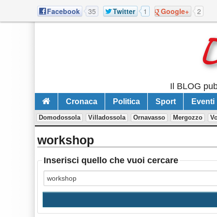
Facebook
35
Twitter
1
Google+
2
Il BLOG pubb
Cronaca
Politica
Sport
Eventi
Domodossola
Villadossola
Ornavasso
Mergozzo
V
workshop
Inserisci quello che vuoi cercare