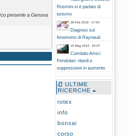
Rosmini si è parlato di
turismo
lico presente a Genova
28 Feb 2018 - 17:04
Diagnosi sul
fenomeno di Raynaud
16 Mag 2016 - 20:07
Comitato Amici
Pendolari: ritardi e
soppressioni in aumento
ULTIME
RICERCHE
rotex
info
bonsai
corso