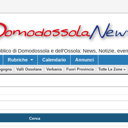
lico di Domodossola e dell'Ossola: News, Notizie, event
Rubriche
Calendario
Annunci
ogogna
Valli Ossolane
Verbania
Fuori Provincia
Tutte Le Zone »