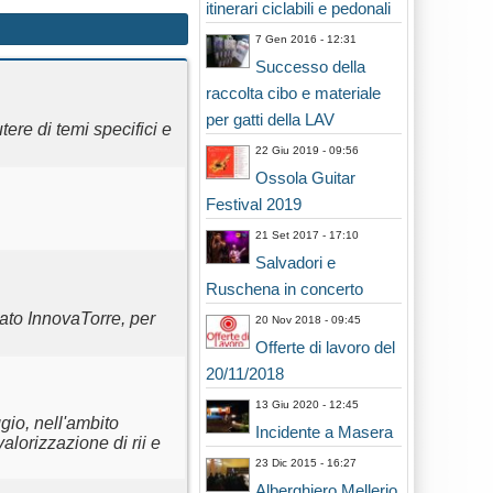
itinerari ciclabili e pedonali
7 Gen 2016 - 12:31
Successo della
raccolta cibo e materiale
per gatti della LAV
re di temi specifici e
22 Giu 2019 - 09:56
Ossola Guitar
Festival 2019
21 Set 2017 - 17:10
Salvadori e
Ruschena in concerto
gato InnovaTorre, per
20 Nov 2018 - 09:45
Offerte di lavoro del
20/11/2018
13 Giu 2020 - 12:45
gio, nell'ambito
Incidente a Masera
alorizzazione di rii e
23 Dic 2015 - 16:27
Alberghiero Mellerio